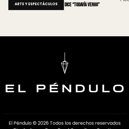
ARTE Y ESPECTÁCULOS
Tras su partida, Martín Ptasik dice “Todavía vengo”
El Péndulo © 2026 Todos los derechos reservados