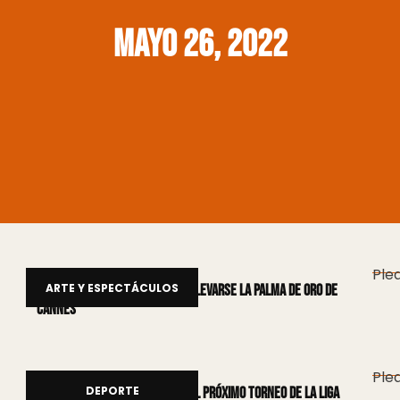
mayo 26, 2022
Plea
ARTE Y ESPECTÁCULOS
Las películas favoritas para llevarse la Palma de Oro de
Cannes
Plea
DEPORTE
Se dio a conocer el fixture del próximo torneo de la Liga