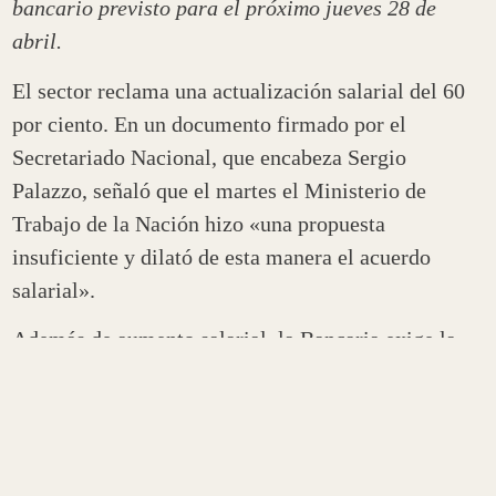
bancario previsto para el próximo jueves 28 de
abril.
El sector reclama una actualización salarial del 60
por ciento. En un documento firmado por el
Secretariado Nacional, que encabeza Sergio
Palazzo, señaló que el martes el Ministerio de
Trabajo de la Nación hizo «una propuesta
insuficiente y dilató de esta manera el acuerdo
salarial».
Además de aumento salarial, la Bancaria exige la
regulación de la ley de teletrabajo. El paro bancario
alcanza a los bancos públicos y privados.
Desde la Bancaria Riojana, confirmaron la adhesión
al paro y consideraron que se trata de «un reclamo