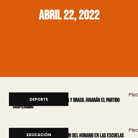
abril 22, 2022
Plea
DEPORTE
La FIFA confirmó que Argentina y Brasil jugarán el partido
suspendido
Plea
EDUCACIÓN
Nación insiste con la extensión del horario en las escuelas