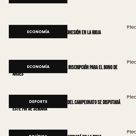
Plea
ECONOMÍA
Paro bancario: Confirman la adhesión en La Rioja
Plea
ECONOMÍA
Refuerzo de Ingresos: abrió la inscripción para el bono de
Anses
Plea
DEPORTE
Liga Riojana: La primera fecha del Campeonato se disputará
este fin de semana
Plea