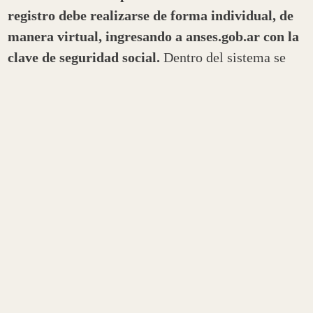
registro debe realizarse de forma individual, de
manera virtual, ingresando a anses.gob.ar con la
clave de seguridad social.
Dentro del sistema se
debe validar o modificar los datos para que, en una
segunda etapa, que irá del 28 de abril al 5 de mayo,
la Anses pueda convalidar la información y evaluar
si la persona está en condiciones de ser beneficiada
con el refuerzo económico.
En el caso de que la persona no cuente con clave de
seguridad social, debe crearla e ingresar al sistema
para realizar el proceso correspondiente de
inscripción.
Cuando Anses culmine con la evaluación y
convalide los datos que ingresó o acreditó la