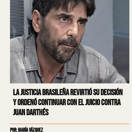
La justicia brasileña revirtió su decisión
y ordenó continuar con el juicio contra
Juan Darthés
Por: María Vázquez