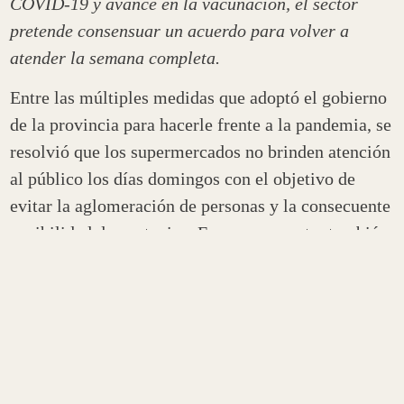
COVID-19 y avance en la vacunación, el sector
pretende consensuar un acuerdo para volver a
atender la semana completa.
Entre las múltiples medidas que adoptó el gobierno
de la provincia para hacerle frente a la pandemia, se
resolvió que los supermercados no brinden atención
al público los días domingos con el objetivo de
evitar la aglomeración de personas y la consecuente
posibilidad de contagios. En ese momento, también
regía la modalidad de circulación por número de
DNI, luego se levantó esa medida pero siguió
vigente la de abrir las sucursales de lunes a sábado.
En ese marco, actualmente, en un contexto más
alentador por la disminución sostenida de casos de