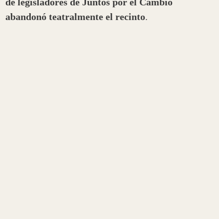
de legisladores de Juntos por el Cambio
abandonó teatralmente el recinto
.
Más allá del desafío a la institucionalidad que
significó el gesto, la
retirada de parte de la
alianza opositora dejó expuesta su interna
.
El
PRO se retiró
. Pero
permanecieron en sus
bancas
el bloque de la
UCR, Encuentro Federal -
que preside Margarita Stolbizer- y la Coalición
Cívica.
Así fue el momento en que un grupo de
diputados de Juntos por el Cambio se
retiró del recinto cuando el Presidente
manifestó la importancia de avanzar con
la investigación sobre la deuda con el