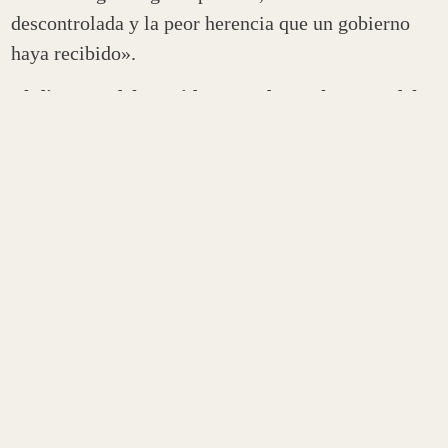
descontrolada y la peor herencia que un gobierno
haya recibido».
El discurso del Presidente se da en el marco del
inicio del 142 período de sesiones ordinarias
del
Congreso Nacional, que se transmite por cadena
nacional.
Allí el mandatario dijo que los datos de la herencia
que recibió su Gobierno «son públicos» y
mencionó, entre ellos,
«5 por ciento de déficit
fiscal en el Tesoro» y «un total de 15 puntos de
déficit consolidado».