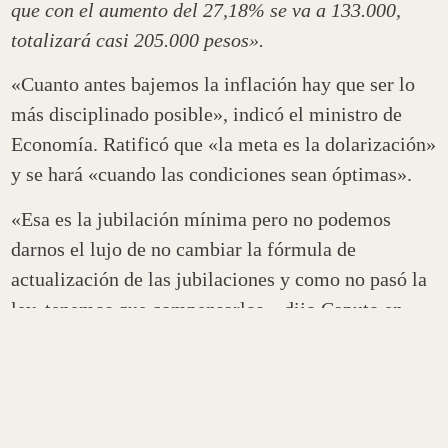
que con el aumento del 27,18% se va a 133.000,
totalizará casi 205.000 pesos».
«Cuanto antes bajemos la inflación hay que ser lo
más disciplinado posible», indicó el ministro de
Economía. Ratificó que «la meta es la dolarización»
y se hará «cuando las condiciones sean óptimas».
«Esa es la jubilación mínima pero no podemos
darnos el lujo de no cambiar la fórmula de
actualización de las jubilaciones y como no pasó la
ley, tenemos que compensarlos», dijo Caputo en
una entrevista al canal TN.
«El populismo después lo pagamos todos con una
alta inflación. Usan a los jubilados en forma
política. Casi el 95% de los que cobran la mínima