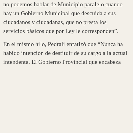
no podemos hablar de Municipio paralelo cuando
hay un Gobierno Municipal que descuida a sus
ciudadanos y ciudadanas, que no presta los
servicios básicos que por Ley le corresponden”.
En el mismo hilo, Pedrali enfatizó que “Nunca ha
habido intención de destituir de su cargo a la actual
intendenta. El Gobierno Provincial que encabeza
Ricardo Quintela siempre dio muestras de estar
abierto al diálogo y evitar toda confrontación”.
En el cierre de su publicación, la flamante diputada
nacional sostuvo que “si hay algo que está roto no
es la paz social de nuestra Capital, sino la esperanza
de cientos de trabajadores y trabajadoras
municipales que creyeron en las falsas promesas