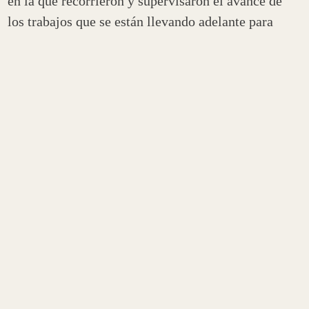
en la que recorrieron y supervisaron el avance de
los trabajos que se están llevando adelante para
v
incular la Ruta Nacional Nº75 que se extiende
entre los tramos de Las Padercitas y el dique Los
Sauces .
Dicha obra tiene destinado un total de 6.500
millones de pesos para su ejecución
, de los cuales
ya fueron invertidos alrededor de 2.100 millones de
pesos. La misma
se prevé finalizar en el primer
semestre de 2023
, y
ya se encuentra en un 50 por
ciento de obra realizada
que incluye ensanche de
la calzada, construcción de muros de defensa y dos
túneles de 600 y 1.000 metros a lo largo de los 7 km
del corredor.