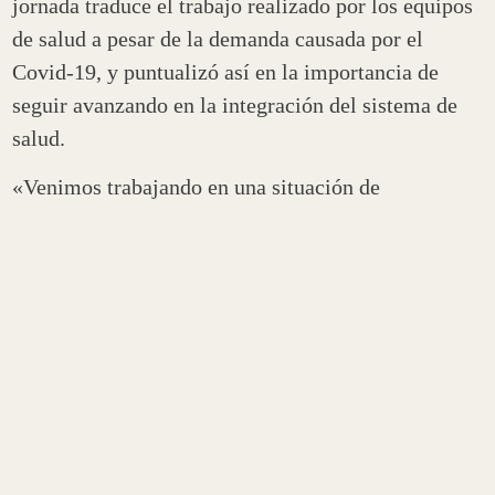
jornada traduce el trabajo realizado por los equipos
de salud a pesar de la demanda causada por el
Covid-19, y puntualizó así en la importancia de
seguir avanzando en la integración del sistema de
salud.
«Venimos trabajando en una situación de
integración por la pandemia y tenemos la
convicción de que
tenemos que aprovechar esta
oportunidad para sostenerlo y profundizarlo
para
que no dependa de las decisiones de quienes hoy
circunstancialmente estemos en estos lugares, sino
que haya un marco normativo que permita iniciar el
camino de la integración del sistema de salud»,
aseguró la ministra.