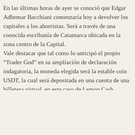
En las últimas horas de ayer se conoció que Edgar
Adhemar Bacchiani comenzaría hoy a devolver los
capitales a los ahorristas. Será a través de una
conocida escribanía de Catamarca ubicada en la
zona centro de la Capital.
Vale destacar que tal como lo anticipó el propio
“Trader God” en su ampliación de declaración
indagatoria, la moneda elegida será la estable coin
USDT, la cual será depositada en una cuenta de una
billetera virtual, en este caso de Lemon Cash.
Los beneficiarios serían, como ya se anunció en el
plan de pagos anterior, los montos inferiores a dos
millones y medio de pesos, personas que acrediten
problemas de salud y damnificados que ingresaron