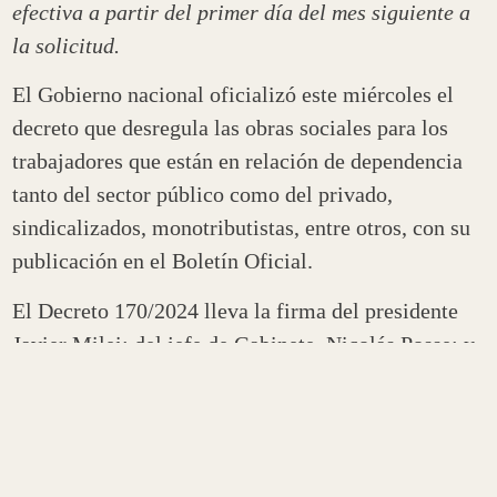
efectiva a partir del primer día del mes siguiente a
la solicitud.
El Gobierno nacional oficializó este miércoles el
decreto que desregula las obras sociales para los
trabajadores que están en relación de dependencia
tanto del sector público como del privado,
sindicalizados, monotributistas, entre otros, con su
publicación en el Boletín Oficial.
El Decreto 170/2024 lleva la firma del presidente
Javier Milei; del jefe de Gabinete, Nicolás Posse; y
del responsable de la cartera sanitaria, Mario
Antonio Russo.
La norma establece «el derecho a la libre elección
podrá ser ejercido por los afiliados titulares de los