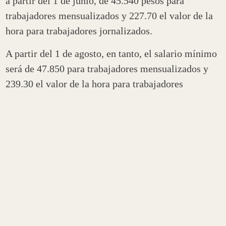
a partir del 1 de junio, de 45.540 pesos para
trabajadores mensualizados y 227.70 el valor de la
hora para trabajadores jornalizados.
A partir del 1 de agosto, en tanto, el salario mínimo
será de 47.850 para trabajadores mensualizados y
239.30 el valor de la hora para trabajadores
jornalizados.
Así, los montos mínimos y máximos de la
prestación por desempleo quedarán en 12.650 pesos
y 21.083, respectivamente, a partir del 1° de junio;
y 13.292 pesos y 22.153, respectivamente, a partir
del 1° de agosto.
El ministro de Trabajo, Claudio Moroni, firmó la
resolución que adelanta los incrementos pautados,