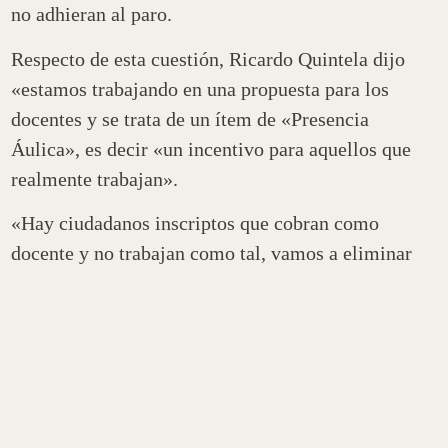
no adhieran al paro.
Respecto de esta cuestión, Ricardo Quintela dijo
«estamos trabajando en una propuesta para los
docentes y se trata de un ítem de «Presencia
Áulica», es decir «un incentivo para aquellos que
realmente trabajan».
«Hay ciudadanos inscriptos que cobran como
docente y no trabajan como tal, vamos a eliminar
eso», enfatizó.
En tanto que la Unión de Docentes Argentinos
(UDA) La Rioja retomó las medidas de fuerza en
reclamo de un aumento salarial para el sector.
El último viernes el gremio docente se reunió en