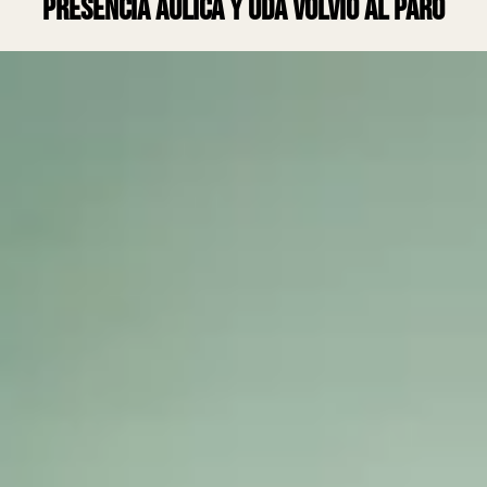
presencia áulica y UDA volvió al paro