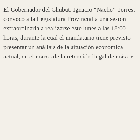
El Gobernador del Chubut, Ignacio “Nacho” Torres,
convocó a la Legislatura Provincial a una sesión
extraordinaria a realizarse este lunes a las 18:00
horas, durante la cual el mandatario tiene previsto
presentar un análisis de la situación económica
actual, en el marco de la retención ilegal de más de
un tercio de la coparticipación provincial que le
corresponde a Chubut.
Así, y teniendo en cuenta los artículos 131 y 155 de
la Constitución del Chubut, los cuales facultan al
poder ejecutivo a llamar a sesiones extraordinarias
de la Honorable Legislatura provincial cuando
acontecieran asuntos de interés público que así lo
requieran, Torres rubricó con su firma el