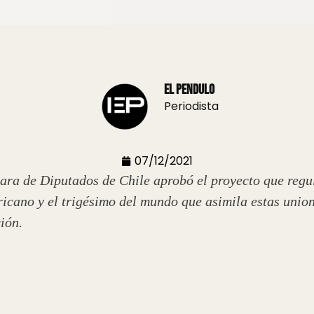
El Pendulo
Periodista
07/12/2021
ara de Diputados de Chile aprobó el proyecto que regu
icano y el trigésimo del mundo que asimila estas unione
ión.
eso de Chile aprobó, este martes, el matrimonio igualit
s por parte de los colectivos que luchan por la diversi
 para convertirse en ley, otorga a las parejas del mi