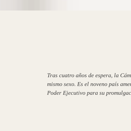
Tras cuatro años de espera, la Cám
mismo sexo. Es el noveno país amer
Poder Ejecutivo para su promulgac
En una histórica decisión, el Congr
demandas planteadas desde hace año
El proyecto, que queda listo