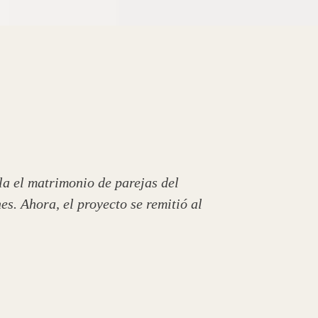
la el matrimonio de parejas del
s. Ahora, el proyecto se remitió al
ario dándole lugar a una de las
dad sexual.
smo sexo los mismos deberes y