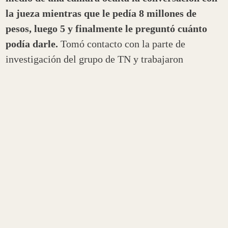
la jueza mientras que le pedía 8 millones de
pesos, luego 5 y finalmente le preguntó cuánto
podía darle.
Tomó contacto con la parte de
investigación del grupo de TN y trabajaron
conjuntamente con el asesoramiento de Poder
Ciudadano para llevar adelante la denuncia.
En un lapso de 48 horas se activaron todos los
mecanismos institucionales. Fue denunciada en la
Fiscalía y el Juzgado de Instrucción N° 2 tiene
ahora la causa; el Tribunal Superior de Justicia
resolvió mediante Acuerdo Extraordinario
N°104/24 la apertura del sumario la suspensión
preventiva en sus funciones como jueza; el Consejo
de la Magistratura dispuso la apertura del Juri de