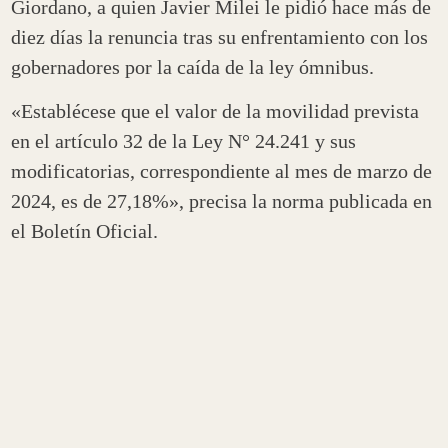
Giordano, a quien Javier Milei le pidió hace más de
diez días la renuncia tras su enfrentamiento con los
gobernadores por la caída de la ley ómnibus.
«Establécese que el valor de la movilidad prevista
en el artículo 32 de la Ley N° 24.241 y sus
modificatorias, correspondiente al mes de marzo de
2024, es de 27,18%», precisa la norma publicada en
el Boletín Oficial.
En el documento oficial no se especificó cómo
quedarán los montos de las jubilaciones mínimas y
máximas desde el 1 de marzo. De todas formas, con
la suba del 27,18%, la jubilación mínima pasará de
$105.713 a $134.445,79, mientras que el haber
bruto máximo pasará de $711.346 a $904.690.