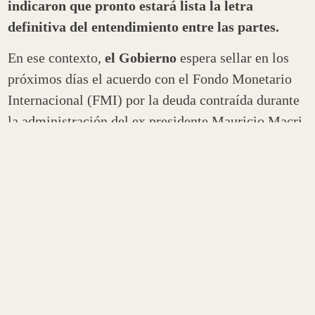
indicaron que pronto estará lista la letra
definitiva del entendimiento entre las partes.
En ese contexto,
el Gobierno
espera sellar en los
próximos días el acuerdo con el Fondo Monetario
Internacional (FMI) por la deuda contraída durante
la administración del ex presidente Mauricio Macri
y
aspira a presentar los detalles del
entendimiento al Congreso antes del 1 de marzo,
fecha de la inauguración de las sesiones
ordinarias
aunque el debate parlamentario se hará
en las semanas siguientes.
Ante la expectativa de un inminente acuerdo,
para
la madrugada de mañana se espera la
participación del ministro de Economía, Martín