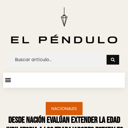
ARTE Y ESPECTACULOS
AGENDA CULTURAL
NACIONALES
Desde Nación evalúan extender la edad