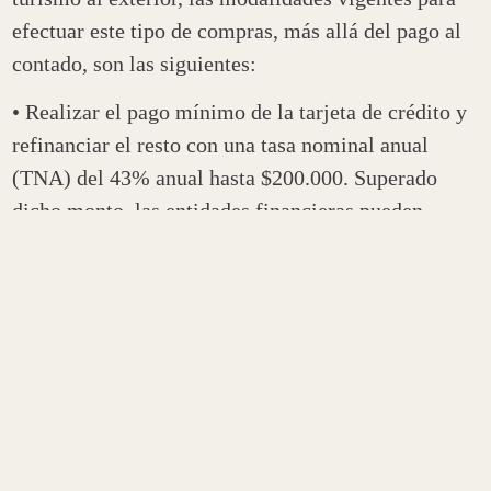
efectuar este tipo de compras, más allá del pago al
contado, son las siguientes:
• Realizar el pago mínimo de la tarjeta de crédito y
refinanciar el resto con una tasa nominal anual
(TNA) del 43% anual hasta $200.000. Superado
dicho monto, las entidades financieras pueden
aplicar una tasa diferencial, establecida en un 25%
más de la tasa que ofrecen de créditos personales.
• Tomar un préstamo personal bancario, cuyas tasas
son de aproximadamente un 78% anual.
La medida adoptada por el BCRA a través de la
Comunicación «A» 7407, que entró en vigencia
este viernes
, limita el financiamiento en cuotas con