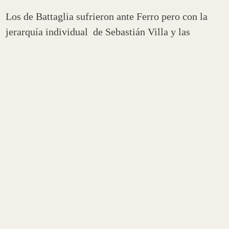
Los de Battaglia sufrieron ante Ferro pero con la
jerarquía individual de Sebastián Villa y las
atajadas de Agustín Rossi, logró el pase a los
octavos de final de la Copa Argentina.