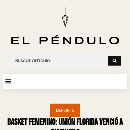
ARTE Y ESPECTACULOS
AGENDA CULTURAL
DEPORTE
Basket femenino: Unión Florida venció a