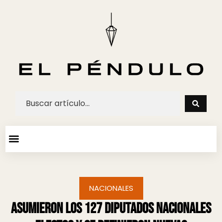
ARTE Y ESPECTACULOS
AGENDA CULTURAL
NACIONALES
Asumieron los 127 Diputados Nacionales