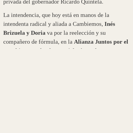
privada del gobernador Ricardo Quintela.
La intendencia, que hoy está en manos de la
intendenta radical y aliada a Cambiemos,
Inés
Brizuela y Doria
va por la reelección y su
compañero de fórmula, en la
Alianza Juntos por el
Cambio
, es
Nahuel Ezequiel Pérez Shoeters
, un
aliado de extracción peronista.
El espacio libertario de Javier Milei que lleva al
diputado provincial como candidato gobernador,
Martín Menem también presenta candidaturas para
la intendencia. Con
Libertad Avanza
se presenta la
ex concejala
Olga Rodríguez de Demarco,
acompañada del abogado
Alejandro Cruz Antúnez
.
El FROP
postula a
Fernando Gómez
y a
Valeria