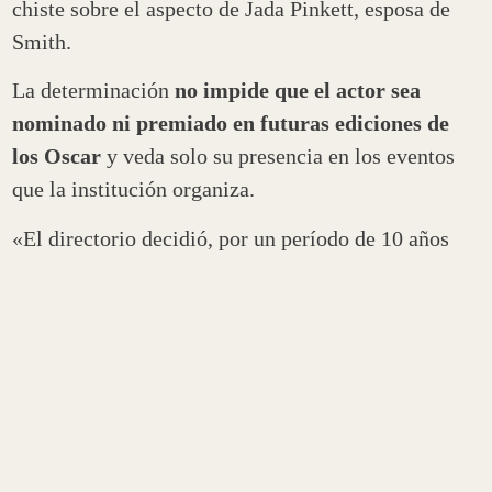
chiste sobre el aspecto de Jada Pinkett, esposa de
Smith.
La determinación
no impide que el actor sea
nominado ni premiado en futuras ediciones de
los Oscar
y veda solo su presencia en los eventos
que la institución organiza.
«El directorio decidió, por un período de 10 años
desde hoy, que
el señor Smith no tenga permitido
asistir a ningún evento de la Academia, en
persona o virtualmente debido a su inaceptable y
dañino comportamiento
«, indicaron el presidente
de la institución, David Rubin, y su directora
ejecutiva, Dawn Hudson, en una carta a todos los
miembros de la Academia de Artes y Ciencias