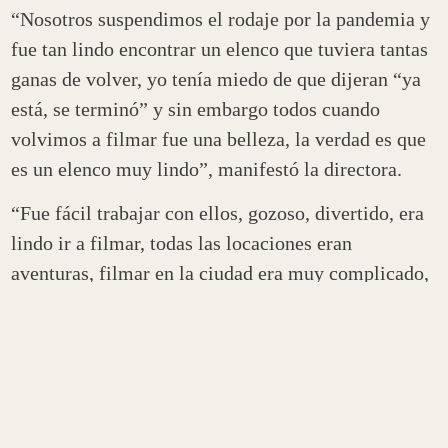
“Nosotros suspendimos el rodaje por la pandemia y
fue tan lindo encontrar un elenco que tuviera tantas
ganas de volver, yo tenía miedo de que dijeran “ya
está, se terminó” y sin embargo todos cuando
volvimos a filmar fue una belleza, la verdad es que
es un elenco muy lindo”, manifestó la directora.
“Fue fácil trabajar con ellos, gozoso, divertido, era
lindo ir a filmar, todas las locaciones eran
aventuras, filmar en la ciudad era muy complicado,
los barbijos, el alcohol, los hisopados, los mil
millones de cuidados, las distancias porque había
que tener distancia pero a la vez estar cerca y juntos
cuidándose porque el trabajo lo requiere”, relató
Farji.