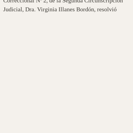
Correccional Nº 2, de la Segunda Circunscripción
Judicial, Dra. Virginia Illanes Bordón, resolvió
procesar a Adrián A.A.O. por el delito de
“Homicidio culposo agravado por la conducción
imprudente y antirreglamentaria de un vehículo con
motor, calificado por haber conducido con un nivel
de alcoholemia superior al gramo por litro de
sangre”, previsto y penado por el Art. 84 bis del
Código Penal Argentino.
El hecho se produjo en el contexto de la pandemia
Covid, el día 27 de agosto del año 2020, en el centro
de la ciudad; más precisamente en la intersección
de las calles Pelagio B. Luna y Joaquín V. González,
donde el imputado realizó una mala maniobra en su
camioneta perdiendo el control de la misma.