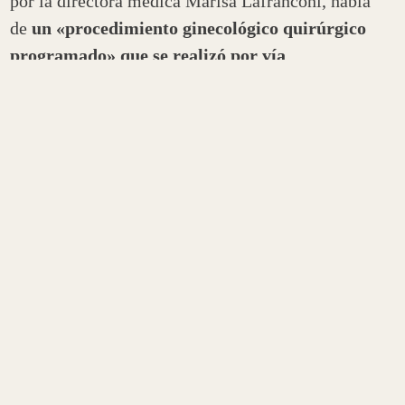
por la directora médica Marisa Lafranconi, habla
de
un «procedimiento ginecológico quirúrgico
programado» que se realizó por vía
laparoscópica.
Segundo parte médico
Después de las 19 hs. se dio a conocer el segundo
parte sobre la intervención quirúrgica que se le
practicó a la vicepresidenta, en ella se afirma que
«tras haberse sometido a una ‘histerectomía
ampliada por vía laparoscópica’, mientras que tras
una evaluación macroscópica se le detectó un
«pólipo uterino» de «características benignas»,
informó el segundo parte médico del Sanatorio
Otamendi.