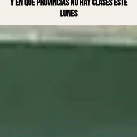
y en qué provincias no hay clases este
lunes