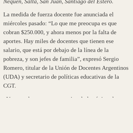
Nequén, Salta, San Juan, Santiago del Estero.
La medida de fuerza docente fue anunciada el
miércoles pasado: “Lo que me preocupa es que
cobran $250.000, y ahora menos por la falta de
aportes. Hay miles de docentes que tienen ese
salario, que está por debajo de la línea de la
pobreza, y son jefes de familia”, expresó Sergio
Romero, titular de la Unión de Docentes Argentinos
(UDA) y secretario de políticas educativas de la
CGT.
«Vamos a hacer un paro nacional el próximo lunes
4. Un paro total de actividades en todo el país. Ahí
estamos iniciando un plan de lucha que, de no
reflexionar el Gobierno nacional, se va a extender