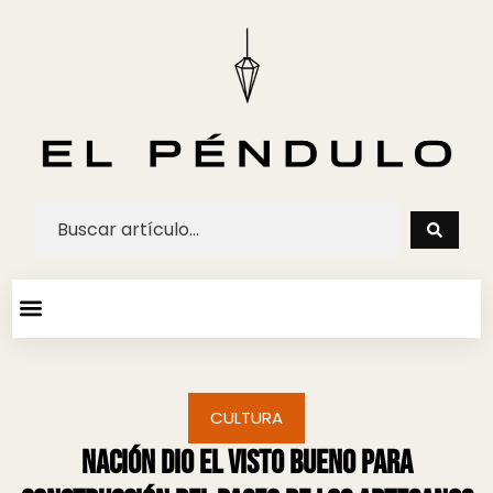
ARTE Y ESPECTACULOS
AGENDA CULTURAL
CULTURA
Nación dio el visto bueno para