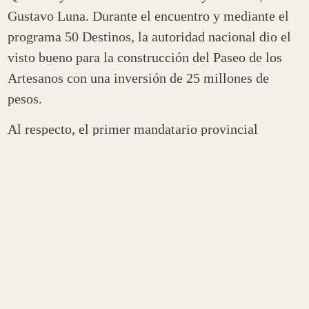
Gustavo Luna. Durante el encuentro y mediante el
programa 50 Destinos, la autoridad nacional dio el
visto bueno para la construcción del Paseo de los
Artesanos con una inversión de 25 millones de
pesos.
Al respecto, el primer mandatario provincial
explicó que «le pedimos la colaboración al ministro
para poder construir en la provincia el Paseo de Los
Artesanos. La obra significa una inversión de 25
millones de pesos. El ministro al ver los planos dio
el visto bueno de forma inmediata y nos dijo que
llamemos a licitación para concretar la obra».
Por su parte, el ministro de Turismo y Culturas de
la provincia, Gustavo Luna, agradeció a Lammens