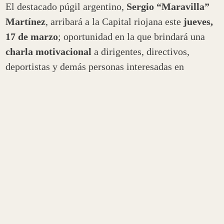
El destacado púgil argentino,
Sergio “Maravilla”
Martínez
, arribará a la Capital riojana este
jueves,
17 de marzo
; oportunidad en la que brindará una
charla motivacional
a dirigentes, directivos,
deportistas y demás personas interesadas en
participar del espacio. El inicio del encuentro está
previsto para las
20 horas
en el
salón Coty Agost
Carreño del Paseo Cultural “Dr. Pedro Ignacio
de Castro Barros”.
Al respecto, el ministro de Desarrollo, Igualdad e
Integración Social, Alfredo Menem comentó que la
iniciativa
“apunta a promover las prácticas
deportivas como hábitos saludables y los valores
vinculados a ella como el compañerismo, el
esfuerzo y el trabajo en equipo”
. Asimismo, indicó