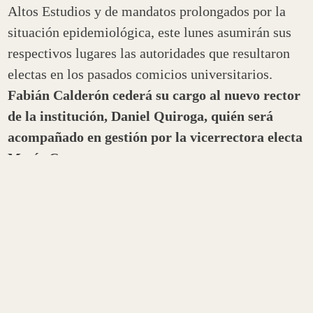
Altos Estudios y de mandatos prolongados por la
situación epidemiológica, este lunes asumirán sus
respectivos lugares las autoridades que resultaron
electas en los pasados comicios universitarios.
Fabián Calderón cederá su cargo al nuevo rector
de la institución, Daniel Quiroga, quién será
acompañado en gestión por la vicerrectora electa
María Corzo.
Para la mañana del lunes, está previsto que se
desarrolle el acto de asunción de las autoridades
electas para ocupar el rectorado y los decanatos de
los departamentos académicos. Por el
Departamento Académico de Ciencias Exactas,
Físicas y Naturales
asumirá
Miguel Ángel