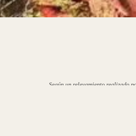
Según un relevamiento realizado 
uno de los principales destinos turí
vacacionar en destinos locales gen
La CAME indica que, a diferencia d
fueron muy concurridos; pero, aun 
diciembre y los primeros diez día