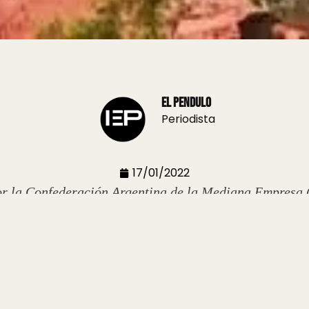
El Pendulo
Periodista
17/01/2022
por la Confederación Argentina de la Mediana Empresa
sticos del norte del país. El informe marca que la mayor
erando un impacto económico favorable en las distintas
el año pasado, en esta temporada los destinos de países
así,
la circulación de gente en el circuito nacional, 
s de enero, refleja indicadores récords
. Además señal