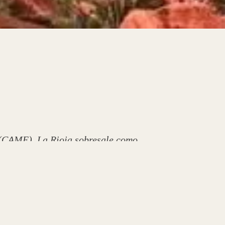
 (CAME), La Rioja sobresale como
ía de las y los turistas eligieron
 provincias y ciudades.
 vecinos estuvieron habilitados y
entre la segunda quincena de
a que el regreso de las fiestas