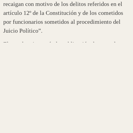
recaigan con motivo de los delitos referidos en el
artículo 12º de la Constitución y de los cometidos
por funcionarios sometidos al procedimiento del
Juicio Político”.
El mandatario, según la publicación de sus redes
sociales, anticipó a los letrados que sus equipos
técnicos analizarían la situación. En caso de
otorgarle el indulto sentaría un precedente para La
Rioja porque no existen antecedentes sobre esta
medida excepcional. La petición llega porque sus
abogados entienden que el hombre actuó “en
legítima defensa porque era «permanente hostigado
por Diego Torres”.
El caso no deja de tener repercusión porque puso en