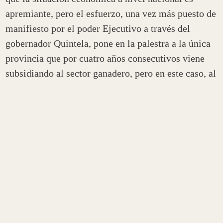
apremiante, pero el esfuerzo, una vez más puesto de
manifiesto por el poder Ejecutivo a través del
gobernador Quintela, pone en la palestra a la única
provincia que por cuatro años consecutivos viene
subsidiando al sector ganadero, pero en este caso, al
más vulnerable de los sectores, que es la ganadería
bovina».
«Y estamos hablando de productores que no tienen
más de 50 vientres, a quienes se les subsidia el 100
por ciento del biológico de Aftosa, de Rabia, y de
Brucelosis, dos patologías zoonóticas que afectan al
hombre. El gobernador dijo que si pone en riesgo a
la gente que trabaja, que subsidiemos sin límites a
los ganaderos, no así con el pago del arancel»,
remarcó.