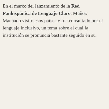
En el marco del lanzamiento de la
Red
Panhispánica de Lenguaje Claro
, Muñoz
Machado visitó esos países y fue consultado por el
lenguaje inclusivo, un tema sobre el cual la
institución se pronuncia bastante seguido en su
casilla de consultas virtuales de Twitter con
definiciones como esta: «Lo que comúnmente se ha
dado en llamar lenguaje inclusivo es un conjunto de
estrategias que tienen por objeto evitar el uso
genérico del masculino gram., mecanismo
firmemente asentado en la lengua y que no supone
discriminación sexista alguna».
A pesar de que la RAE encuentra marcas ajenas a la
morfología del español (como la letra «e» para