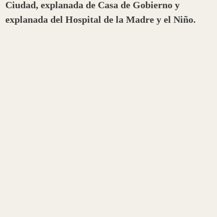
Ciudad, explanada de Casa de Gobierno y
explanada del Hospital de la Madre y el Niño.
En esta oportunidad, al igual que el pasado martes,
la ciudadanía podrá acceder a vacunas contra el
coronavirus y de calendario nacional.
Al respecto, el ministro de Salud de la provincia,
Juan Carlos Vergara comentó que la iniciativa
“funcionó muy bien” y destacó el compromiso de la
población para inmunizarse y cooperar con los
cuidados que se requieren. “
Se vacunaron cerca de
7 mil personas en una jornada, lo cual es muy
importante no solo para completar los esquemas del
calendario nacional, sino también para completar
esquemas contra el Covid-19”
, precisó.