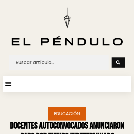
ARTE Y ESPECTACULOS
AGENDA CULTURAL
EDUCACIÓN
Docentes autoconvocados anunciaron