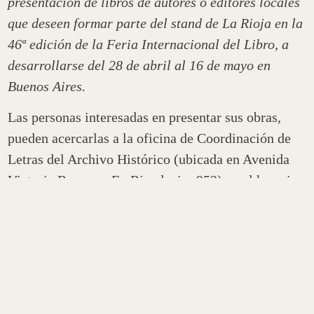
presentación de libros de autores o editores locales
que deseen formar parte del stand de La Rioja en la
46ª edición de la Feria Internacional del Libro, a
desarrollarse del 28 de abril al 16 de mayo en
Buenos Aires.
Las personas interesadas en presentar sus obras,
pueden acercarlas a la oficina de Coordinación de
Letras del Archivo Histórico (ubicada en Avenida
Victoria Romero -Ex Rivadavia- 952) en el horario
de 9 a 13, o enviarlas vía correo a
letras.culturalr@gmail.com
. La recepción estará
habilitada hasta el próximo 15 abril.
Las y los autores o editores independientes que
presenten sus libros, pueden formar parte del