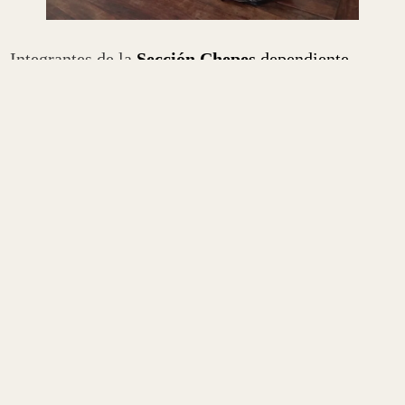
Integrantes de la
Sección Chepes
dependiente
del
Escuadrón 58 “La Rioja”,
llevaban a cabo
controles vehiculares cuando inspeccionaron
un
rodado que tenía como destino final la provincia
de Mendoza
. Cuando los
uniformados
observaron
que había una valija ubicada en el sector trasero,
preguntaron al conductor cuál era el contenido de la
misma.