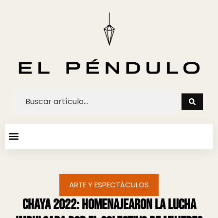
ARTE Y ESPECTACULOS
AGENDA CULTURAL
ARTE Y ESPECTÁCULOS
Chaya 2022: Homenajearon la lucha