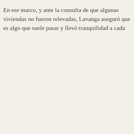
En ese marco, y ante la consulta de que algunas
viviendas no fueron relevadas, Lavanga aseguró que
es algo que suele pasar y llevó tranquilidad a cada
habitante diciendo:
“todas las viviendas van a ser
censadas como corresponde, vamos a atender
una por una”.
En la misma línea, precisó que hay una semana de
supervisión -que es la semana que viene- en donde
se analizan los datos de los hogares que no fueron
censados por diversos motivos y se los recupera.
En caso de que la o el censista no haya pasado por
el domicilio, u
n habitante por familia debe
reportar el hecho a los canales oficiales del