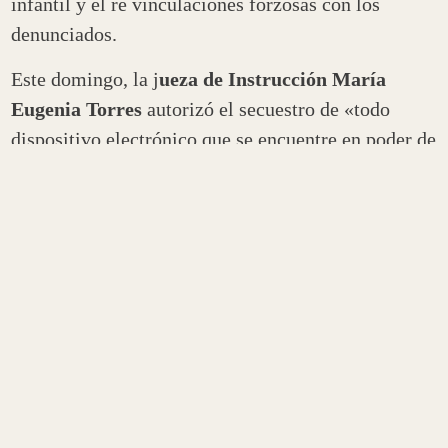
infantil y el re vinculaciones forzosas con los
denunciados.
Este domingo, la j
ueza de Instrucción María
Eugenia Torres
autorizó el secuestro de «todo
dispositivo electrónico que se encuentre en poder de
la denunciada como así también todo documento
relacionado (o se mencione en forma expresa) a la
niña Arcoiris», cuya madre denunció a su abuelo
paterno por abuso sexual en varias oportunidades.
”Ustedes dan a conocer situaciones que a veces nos
ayudan a los abogados que estamos con casos
difíciles a visibilizar las situaciones que está
padeciendo la sociedad. El escenario es
crítico.
Esto es como si fuera una cacería de
brujas, cuando uno quiere defender derechos