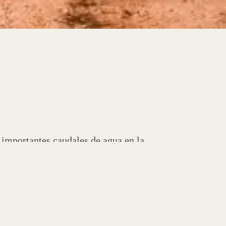
 importantes caudales de agua en la
ra de captación y conducción desde
 a trabajar en la construcción de
inados a la producción para que a