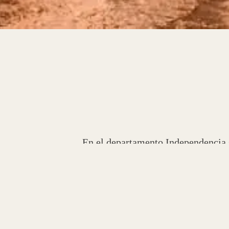
En el departamento Independencia s
localidad de Patquía. Los mismos s
los pies del cerro del Velasco donde
En una visita realizada por el mini
este reservorio que va albergar más
futuro Patquía pueda pensar qué qui