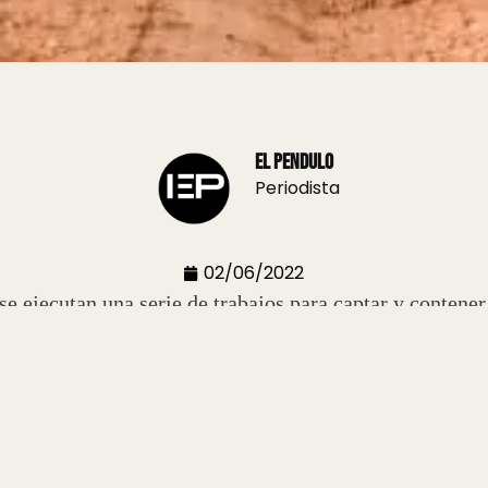
El Pendulo
Periodista
02/06/2022
e ejecutan una serie de trabajos para captar y contener
e producen en correlación con la construcción de la ob
 se extrae el agua.
stro Adolfo Scaglioni al lugar, detalló que “comenzamos
 de cuarenta millones de litros de agua, que serán dest
ere desarrollar”, sostuvo.