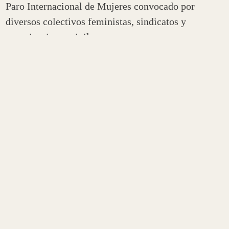
Paro Internacional de Mujeres convocado por
diversos colectivos feministas, sindicatos y
organizaciones civiles.
Teniendo en cuenta que la obra social contiene un
alto porcentaje de trabajadoras, la atención al
público será solo por la mañana y de manera
reducida. No habrá atención al público en el turno
tarde.
En caso de urgencias se recibirán consultas por
WhatsApp en los teléfonos publicados en nuestra
página web www.aposlr.gob.ar y redes sociales.
Solo se responderán mensajes que envíen nombre
completo y número de afiliado/a.