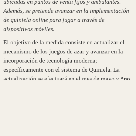
ubicadas en puntos de venta fijos y ambulantes.
Además, se pretende avanzar en la implementación
de quiniela online para jugar a través de
dispositivos móviles.
El objetivo de la medida consiste en actualizar el
mecanismo de los juegos de azar y avanzar en la
incorporación de tecnología moderna;
específicamente con el sistema de Quiniela. La
actualización se efectuará en el mes de mayo y
“no
afectará el trabajo de los vendedores
ambulantes; por el contrario, se lo garantizará”
sostuvo el administrador de AJALAR, Ramón Vera,
quien señaló que serán capacitados sobre la nueva
modalidad.